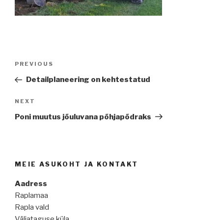
Navigeerimine
Previous
PREVIOUS
Post
Detailplaneering on kehtestatud
Next
NEXT
Post
Poni muutus jõuluvana põhjapõdraks
MEIE ASUKOHT JA KONTAKT
Aadress
Raplamaa
Rapla vald
Väljataguse küla