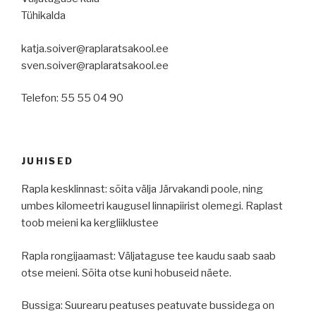
Tühikalda
katja.soiver@raplaratsakool.ee
sven.soiver@raplaratsakool.ee
Telefon: 55 55 04 90
JUHISED
Rapla kesklinnast: sõita välja Järvakandi poole, ning
umbes kilomeetri kaugusel linnapiirist olemegi. Raplast
toob meieni ka kergliiklustee
Rapla rongijaamast: Väljataguse tee kaudu saab saab
otse meieni. Sõita otse kuni hobuseid näete.
Bussiga: Suurearu peatuses peatuvate bussidega on