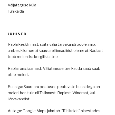
Väljataguse küla
Tühikalda
JUHISED
Rapla kesklinnast: sõita välja Järvakandi poole, ning
umbes kilomeetri kaugusel linnapiirist olemegi. Raplast
toob meieni ka kergliiklustee
Rapla rongijaamast: Väljataguse tee kaudu saab saab
otse meieni.
Bussiga: Suurearu peatuses peatuvate bussidega on
meieni hea tulla nii Tallinnast, Raplast, Vändrast, kui
Järvakandist.
Autoga: Google Maps juhatab “Tühikalda” sisestades