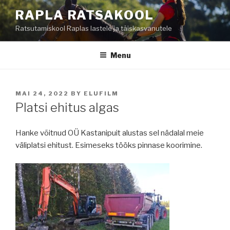
Skip
RAPLA RATSAKOOL
to
Ratsutamiskool Raplas lastele ja täiskasvanutele
content
Menu
POSTED
MAI 24, 2022
BY
ELUFILM
ON
Platsi ehitus algas
Hanke võitnud OÜ Kastanipuit alustas sel nädalal meie
väliplatsi ehitust. Esimeseks tööks pinnase koorimine.